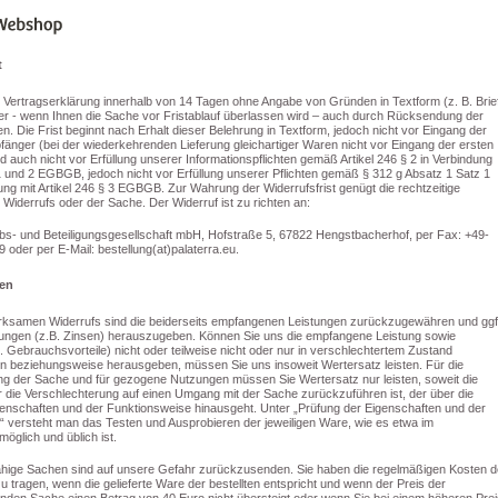
t
 Vertragserklärung innerhalb von 14 Tagen ohne Angabe von Gründen in Textform (z. B. Brie
er - wenn Ihnen die Sache vor Fristablauf überlassen wird – auch durch Rücksendung der
n. Die Frist beginnt nach Erhalt dieser Belehrung in Textform, jedoch nicht vor Eingang der
nger (bei der wiederkehrenden Lieferung gleichartiger Waren nicht vor Eingang der ersten
und auch nicht vor Erfüllung unserer Informationspflichten gemäß Artikel 246 § 2 in Verbindung
1 und 2 EGBGB, jedoch nicht vor Erfüllung unserer Pflichten gemäß § 312 g Absatz 1 Satz 1
ng mit Artikel 246 § 3 EGBGB. Zur Wahrung der Widerrufsfrist genügt die rechtzeitige
iderrufs oder der Sache. Der Widerruf ist zu richten an:
ebs- und Beteiligungsgesellschaft mbH, Hofstraße 5, 67822 Hengstbacherhof, per Fax: +49-
 oder per E-Mail: bestellung(at)palaterra.eu.
gen
wirksamen Widerrufs sind die beiderseits empfangenen Leistungen zurückzugewähren und ggf
ngen (z.B. Zinsen) herauszugeben. Können Sie uns die empfangene Leistung sowie
 Gebrauchsvorteile) nicht oder teilweise nicht oder nur in verschlechtertem Zustand
 beziehungsweise herausgeben, müssen Sie uns insoweit Wertersatz leisten. Für die
ng der Sache und für gezogene Nutzungen müssen Sie Wertersatz nur leisten, soweit die
 die Verschlechterung auf einen Umgang mit der Sache zurückzuführen ist, der über die
genschaften und der Funktionsweise hinausgeht. Unter „Prüfung der Eigenschaften und der
 versteht man das Testen und Ausprobieren der jeweiligen Ware, wie es etwa im
öglich und üblich ist.
hige Sachen sind auf unsere Gefahr zurückzusenden. Sie haben die regelmäßigen Kosten d
tragen, wenn die gelieferte Ware der bestellten entspricht und wenn der Preis der