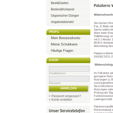
Beet&Garten
Boden&Kompost
Widerrufsrech
Organischer Dünger
Angebotsbündel
Sie können Ihre
Fax, E-Mail) od
Sache widerrufe
Ware beim Empfä
Teillieferung) 
Mein Benutzerkonto
mit § 1 Absatz 
BGB in Verbindu
Meine Schubkarre
Absendung des W
Häufige Fragen
Palaterra Betri
(0)6362.9221-29
Widerrufsfol
Im Fall eines 
Emailadresse
gezogene Nutzu
Nutzungen (z.B.
zurückgewähren
Passwort
Verschlechteru
Nutzungen oder
Prüfung der Ei
Passwort vergessen?
Funktionsweise“
Ladengeschäft m
Konto erstellen
Paketversandfä
Rücksendung zu 